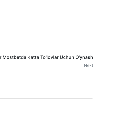
ar Mostbetda Katta To'lovlar Uchun O'ynash
Next