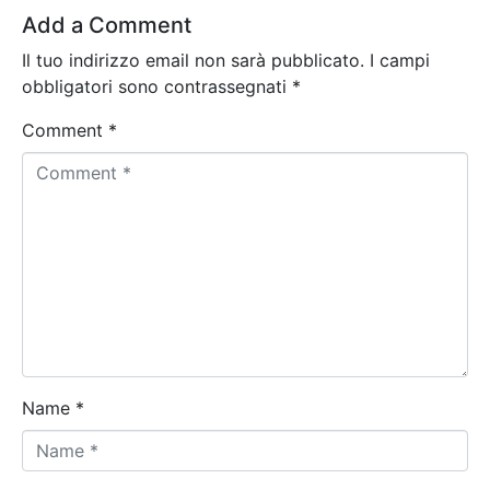
Add a Comment
Il tuo indirizzo email non sarà pubblicato.
I campi
obbligatori sono contrassegnati
*
Comment *
Name *