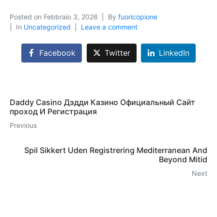
Posted on
Febbraio 3, 2026
By
fuoricopione
In
Uncategorized
Leave a comment
Facebook
Twitter
LinkedIn
Daddy Casino Дэдди Казино Официальный Сайт
проход И Регистрация
Previous
Spil Sikkert Uden Registrering Mediterranean And
Beyond Mitid
Next