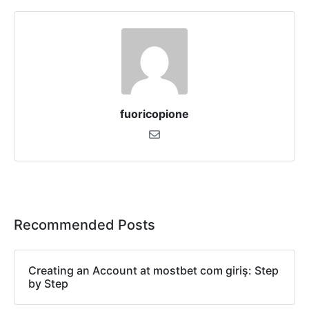
fuoricopione
Recommended Posts
Creating an Account at mostbet com giriş: Step
by Step