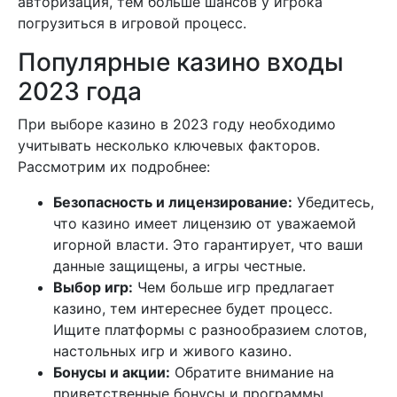
авторизация, тем больше шансов у игрока
погрузиться в игровой процесс.
Популярные казино входы
2023 года
При выборе казино в 2023 году необходимо
учитывать несколько ключевых факторов.
Рассмотрим их подробнее:
Безопасность и лицензирование:
Убедитесь,
что казино имеет лицензию от уважаемой
игорной власти. Это гарантирует, что ваши
данные защищены, а игры честные.
Выбор игр:
Чем больше игр предлагает
казино, тем интереснее будет процесс.
Ищите платформы с разнообразием слотов,
настольных игр и живого казино.
Бонусы и акции:
Обратите внимание на
приветственные бонусы и программы