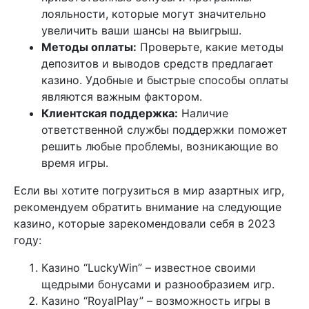
лояльности, которые могут значительно
увеличить ваши шансы на выигрыш.
Методы оплаты:
Проверьте, какие методы
депозитов и выводов средств предлагает
казино. Удобные и быстрые способы оплаты
являются важным фактором.
Клиентская поддержка:
Наличие
ответственной службы поддержки поможет
решить любые проблемы, возникающие во
время игры.
Если вы хотите погрузиться в мир азартных игр,
рекомендуем обратить внимание на следующие
казино, которые зарекомендовали себя в 2023
году:
Казино “LuckyWin” – известное своими
щедрыми бонусами и разнообразием игр.
Казино “RoyalPlay” – возможность игры в