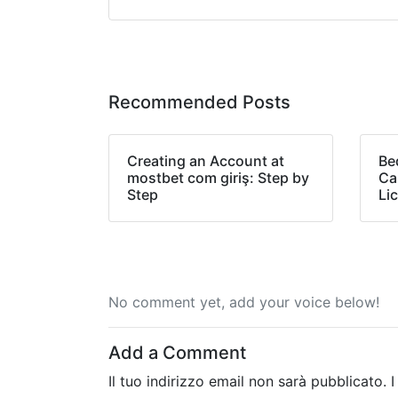
Recommended Posts
Creating an Account at
Be
mostbet com giriş: Step by
Ca
Step
Li
No comment yet, add your voice below!
Add a Comment
Il tuo indirizzo email non sarà pubblicato.
I