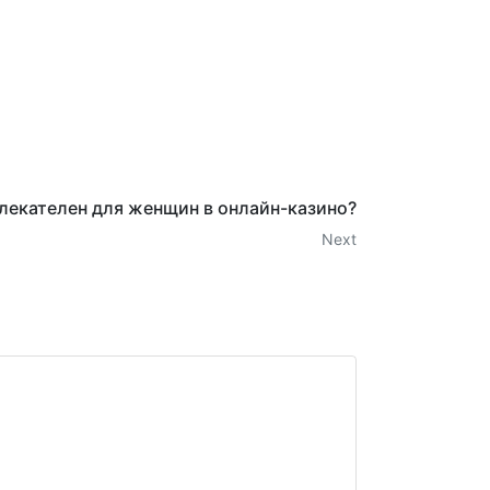
влекателен для женщин в онлайн-казино?
Next