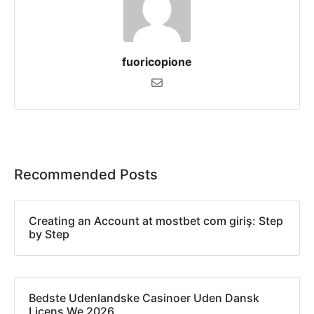
fuoricopione
Recommended Posts
Creating an Account at mostbet com giriş: Step
by Step
Bedste Udenlandske Casinoer Uden Dansk
Licens We 2026