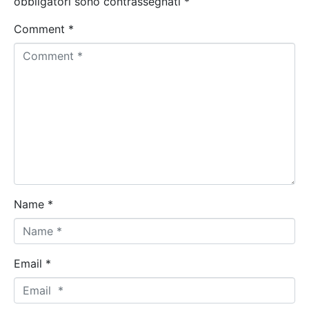
obbligatori sono contrassegnati
*
Comment *
Name *
Email *