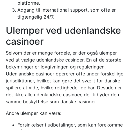
platforme.
Adgang til international support, som ofte er
tilgængelig 24/7.
Ulemper ved udenlandske
casinoer
Selvom der er mange fordele, er der også ulemper
ved at vælge udenlandske casinoer. En af de største
bekymringer er lovgivningen og reguleringen.
Udenlandske casinoer opererer ofte under forskellige
jurisdiktioner, hvilket kan gøre det svært for danske
spillere at vide, hvilke rettigheder de har. Desuden er
det ikke alle udenlandske casinoer, der tilbyder den
samme beskyttelse som danske casinoer.
Andre ulemper kan være:
Forsinkelser i udbetalinger, som kan forekomme