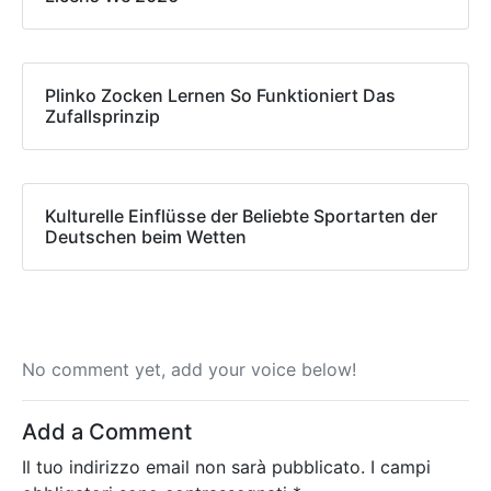
Plinko Zocken Lernen So Funktioniert Das
Zufallsprinzip
Kulturelle Einflüsse der Beliebte Sportarten der
Deutschen beim Wetten
No comment yet, add your voice below!
Add a Comment
Il tuo indirizzo email non sarà pubblicato.
I campi