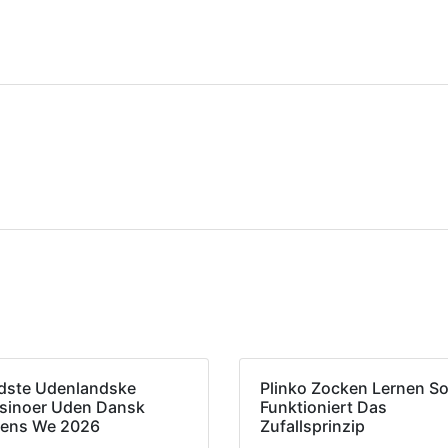
dste Udenlandske
Plinko Zocken Lernen S
sinoer Uden Dansk
Funktioniert Das
cens We 2026
Zufallsprinzip