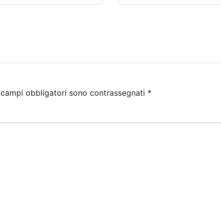
 campi obbligatori sono contrassegnati
*