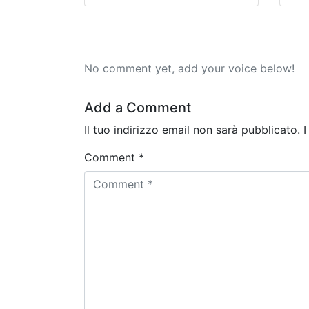
No comment yet, add your voice below!
Add a Comment
Il tuo indirizzo email non sarà pubblicato.
I
Comment *