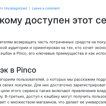
In
Uncategorized
Leave a comment
 кому доступен этот се
ателям возвращать часть потраченных средств на поку
ой аудитории и ориентирован на тех, кто хочет эконо
эшбэк в Pinco, его ключевые преимущества и как испо
к в Pinco
тегориям пользователей, о которых мы расскажем подр
а своих покупках. Для них достаточно зарегистрироват
 цели этого сервиса также включают привлечение влад
у. В-третьих, доступ к кэшбэку могут получить пользо
ает с множеством-магазинов, что делает ее универса