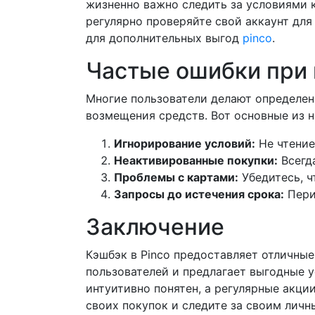
жизненно важно следить за условиями 
регулярно проверяйте свой аккаунт дл
для дополнительных выгод
pinco
.
Частые ошибки при 
Многие пользователи делают определен
возмещения средств. Вот основные из н
Игнорирование условий:
Не чтение
Неактивированные покупки:
Всегда
Проблемы с картами:
Убедитесь, ч
Запросы до истечения срока:
Перио
Заключение
Кэшбэк в Pinco предоставляет отличны
пользователей и предлагает выгодные у
интуитивно понятен, а регулярные акци
своих покупок и следите за своим личн