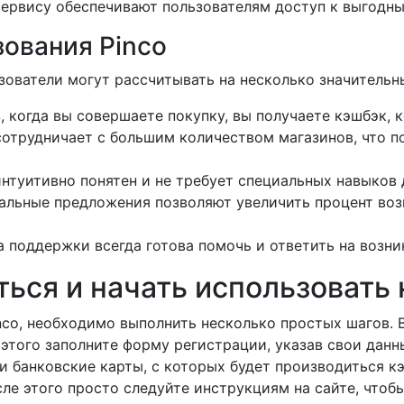
сервису обеспечивают пользователям доступ к выгодн
ования Pinco
ьзователи могут рассчитывать на несколько значитель
 когда вы совершаете покупку, вы получаете кэшбэк, 
сотрудничает с большим количеством магазинов, что п
нтуитивно понятен и не требует специальных навыков д
альные предложения позволяют увеличить процент воз
 поддержки всегда готова помочь и ответить на возн
ься и начать использовать 
nco, необходимо выполнить несколько простых шагов. 
 этого заполните форму регистрации, указав свои дан
 банковские карты, с которых будет производиться кэш
ле этого просто следуйте инструкциям на сайте, чтоб