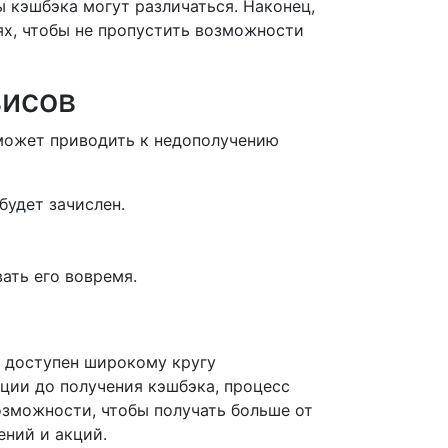
 кэшбэка могут различаться. Наконец,
ях, чтобы не пропустить возможности
висов
может приводить к недополучению
будет зачислен.
ать его вовремя.
с доступен широкому кругу
ции до получения кэшбэка, процесс
озможности, чтобы получать больше от
ений и акций.