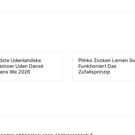
dste Udenlandske
Plinko Zocken Lernen S
sinoer Uden Dansk
Funktioniert Das
cens We 2026
Zufallsprinzip