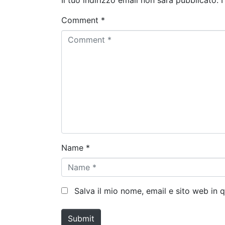
Il tuo indirizzo email non sarà pubblicato.
I
Comment *
Name *
Salva il mio nome, email e sito web in
Submit