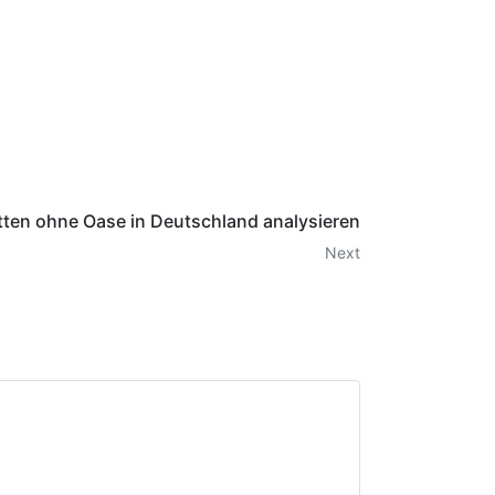
tten ohne Oase in Deutschland analysieren
Next