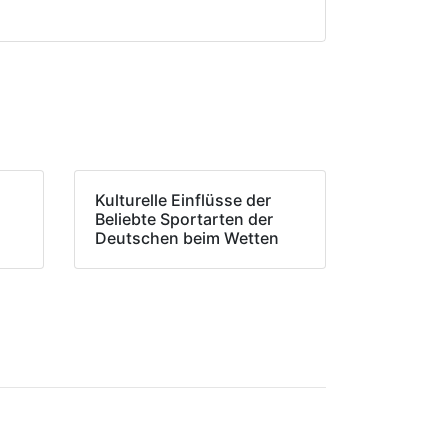
o
Kulturelle Einflüsse der
Beliebte Sportarten der
Deutschen beim Wetten