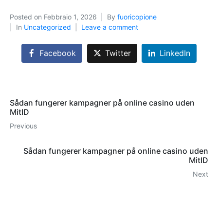
Posted on
Febbraio 1, 2026
By
fuoricopione
In
Uncategorized
Leave a comment
Facebook
Twitter
LinkedIn
Sådan fungerer kampagner på online casino uden
MitID
Previous
Sådan fungerer kampagner på online casino uden
MitID
Next