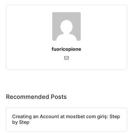
fuoricopione
Recommended Posts
Creating an Account at mostbet com giriş: Step
by Step