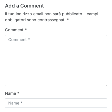
Add a Comment
Il tuo indirizzo email non sarà pubblicato.
I campi
obbligatori sono contrassegnati
*
Comment *
Name *