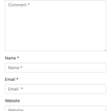
Name *
Email *
Website