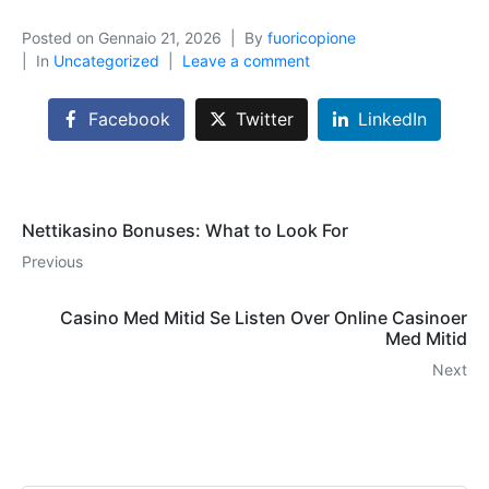
Posted on
Gennaio 21, 2026
By
fuoricopione
In
Uncategorized
Leave a comment
Facebook
Twitter
LinkedIn
Nettikasino Bonuses: What to Look For
Previous
Casino Med Mitid Se Listen Over Online Casinoer
Med Mitid
Next