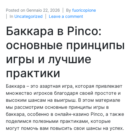
Posted on
Gennaio 22, 2026
By
fuoricopione
In
Uncategorized
Leave a comment
Баккара в Pinco:
основные принципы
игры и лучшие
практики
Баккара – это азартная игра, которая привлекает
множество игроков благодаря своей простоте и
высоким шансам на выигрыш. В этом материале
мы рассмотрим основные принципы игры в
баккара, особенно в онлайн-казино Pinco, а также
поделимся полезными практиками, которые
могут помочь вам повысить свои шансы на успех.