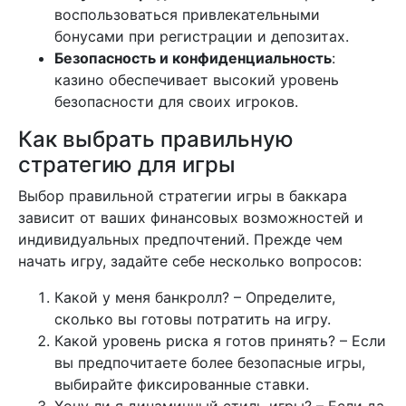
воспользоваться привлекательными
бонусами при регистрации и депозитах.
Безопасность и конфиденциальность
:
казино обеспечивает высокий уровень
безопасности для своих игроков.
Как выбрать правильную
стратегию для игры
Выбор правильной стратегии игры в баккара
зависит от ваших финансовых возможностей и
индивидуальных предпочтений. Прежде чем
начать игру, задайте себе несколько вопросов:
Какой у меня банкролл? – Определите,
сколько вы готовы потратить на игру.
Какой уровень риска я готов принять? – Если
вы предпочитаете более безопасные игры,
выбирайте фиксированные ставки.