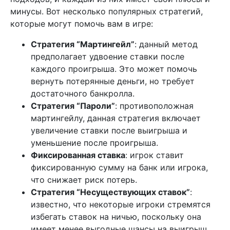
минусы. Вот несколько популярных стратегий,
которые могут помочь вам в игре:
Стратегия “Мартингейл”
: данный метод
предполагает удвоение ставки после
каждого проигрыша. Это может помочь
вернуть потерянные деньги, но требует
достаточного банкролла.
Стратегия “Пароли”
: противоположная
мартингейлу, данная стратегия включает
увеличение ставки после выигрыша и
уменьшение после проигрыша.
Фиксированная ставка
: игрок ставит
фиксированную сумму на банк или игрока,
что снижает риск потерь.
Стратегия “Несуществующих ставок”
:
известно, что некоторые игроки стремятся
избегать ставок на ничью, поскольку она
имеет менее выгодные шансы на выигрыш.