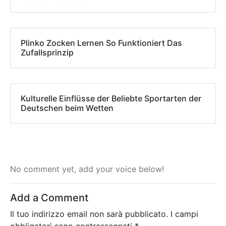
Plinko Zocken Lernen So Funktioniert Das
Zufallsprinzip
Kulturelle Einflüsse der Beliebte Sportarten der
Deutschen beim Wetten
No comment yet, add your voice below!
Add a Comment
Il tuo indirizzo email non sarà pubblicato.
I campi