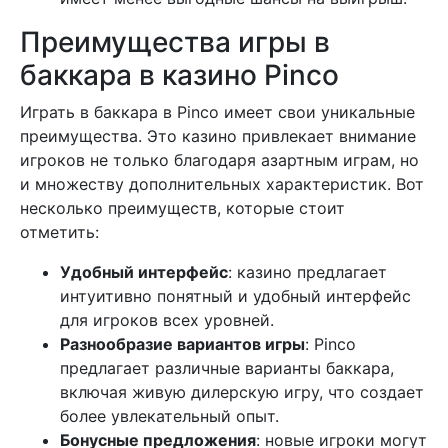
Преимущества игры в
баккара в казино Pinco
Играть в баккара в Pinco имеет свои уникальные
преимущества. Это казино привлекает внимание
игроков не только благодаря азартным играм, но
и множеству дополнительных характеристик. Вот
несколько преимуществ, которые стоит
отметить:
Удобный интерфейс
: казино предлагает
интуитивно понятный и удобный интерфейс
для игроков всех уровней.
Разнообразие вариантов игры
: Pinco
предлагает различные варианты баккара,
включая живую дилерскую игру, что создает
более увлекательный опыт.
Бонусные предложения
: новые игроки могут