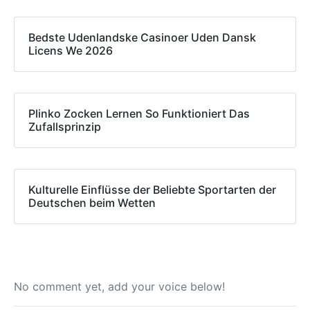
Bedste Udenlandske Casinoer Uden Dansk
Licens We 2026
Plinko Zocken Lernen So Funktioniert Das
Zufallsprinzip
Kulturelle Einflüsse der Beliebte Sportarten der
Deutschen beim Wetten
No comment yet, add your voice below!