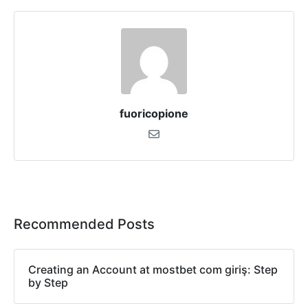
fuoricopione
Recommended Posts
Creating an Account at mostbet com giriş: Step
by Step